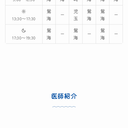
鴛
児
鴛
鴛
ー
ー
海
玉
海
海
13:30〜17:30
鴛
鴛
鴛
ー
ー
ー
海
海
海
17:30〜19:30
医師紹介