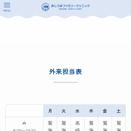
MENU
外来担当表
月
火
水
木
金
土
鴛
鴛
高
鴛
鴛
鴛
海
海
崎
海
海
海
9:00〜12:30